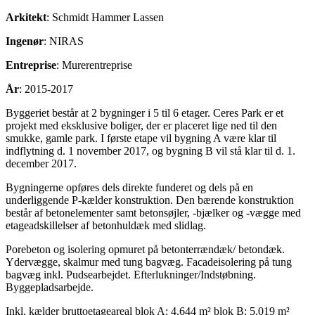
Arkitekt
: Schmidt Hammer Lassen
Ingenør
: NIRAS
Entreprise
: Murerentreprise
År
: 2015-2017
Byggeriet består at 2 bygninger i 5 til 6 etager. Ceres Park er et
projekt med eksklusive boliger, der er placeret lige ned til den
smukke, gamle park. I første etape vil bygning A være klar til
indflytning d. 1 november 2017, og bygning B vil stå klar til d. 1.
december 2017.
Bygningerne opføres dels direkte funderet og dels på en
underliggende P-kælder konstruktion. Den bærende konstruktion
består af betonelementer samt betonsøjler, -bjælker og -vægge med
etageadskillelser af betonhuldæk med slidlag.
Porebeton og isolering opmuret på betonterrændæk/ betondæk.
Ydervægge, skalmur med tung bagvæg. Facadeisolering på tung
bagvæg inkl. Pudsearbejdet. Efterlukninger/Indstøbning.
Byggepladsarbejde.
Inkl. kælder bruttoetageareal blok A: 4.644 m² blok B: 5.019 m²